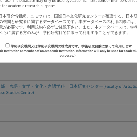
 of Use. The Database may only be used by Academic Institutions or members of su
ns for academic research purposes.
U（日本研究情報網、ニモウ）は、国際日本文化研究センターが運営する、日本
ctive)
の機関と研究者に関するデータベースです。本データベースの利用の際には
意が必要です。利用規約を必ずご確認下さい。また、本データベースは、学
れらに属する方のみが、学術研究目的に限って利用することができます。
学術研究機関又は学術研究機関の構成員です。学術研究目的に限って利用します
 Institution or member of an Academic Institution. Information will only be used for academi
purposes.）
言語・文学・文化・言語学科 日本研究センター(Faculty of Arts, School of Languag
se Studies Centre)