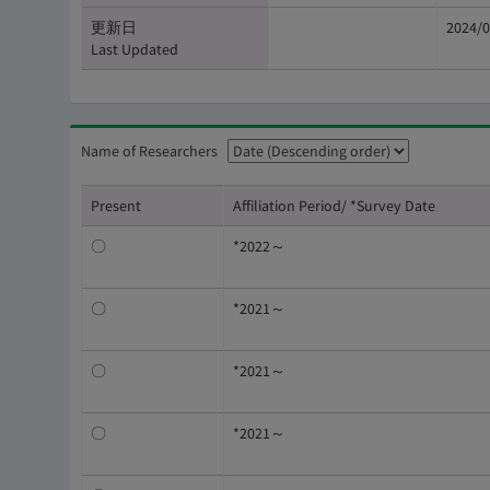
更新日
2024/0
Last Updated
Name of Researchers
Present
Affiliation Period/ *Survey Date
〇
*2022～
〇
*2021～
〇
*2021～
〇
*2021～