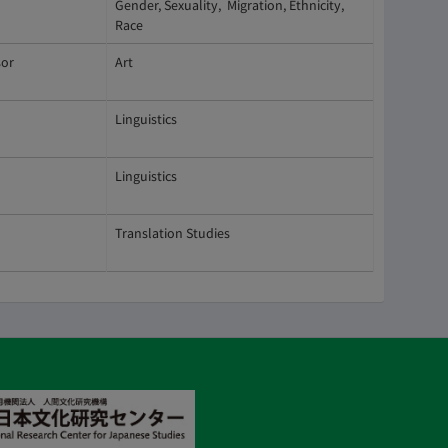
Gender, Sexuality, Migration, Ethnicity,
Race
sor
Art
Linguistics
Linguistics
Translation Studies