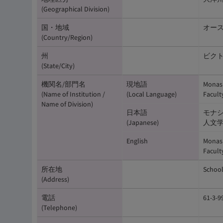
(Geographical Division)
国・地域
オースト
(Country/Region)
州
ビクトリ
(State/City)
機関名/部門名
現地語
Monash
(Name of Institution /
(Local Language)
Facult
Name of Division)
日本語
モナ
(Japanese)
人文
English
Monash
Facult
所在地
School
(Address)
電話
61-3-
(Telephone)