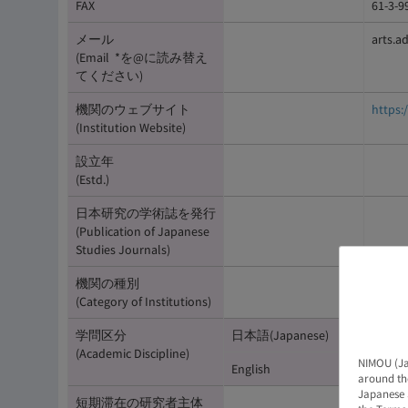
FAX
61-3-
メール
arts.a
(Email *を@に読み替え
てください)
機関のウェブサイト
https:
(Institution Website)
設立年
(Estd.)
日本研究の学術誌を発行
(Publication of Japanese
Studies Journals)
機関の種別
大学・研究
(Category of Institutions)
学問区分
日本語(Japanese)
外国語
(Academic Discipline)
NIMOU (Ja
English
Foreig
around the
Japanese 
短期滞在の研究者主体
No