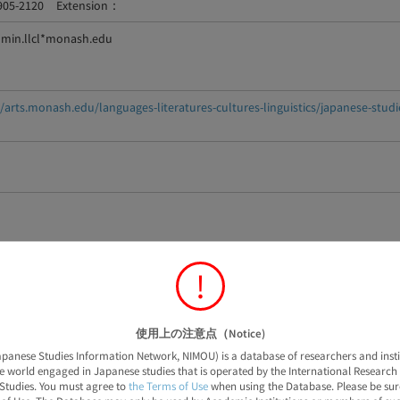
9905-2120 Extension：
dmin.llcl*monash.edu
//arts.monash.edu/languages-literatures-cultures-linguistics/japanese-studi
!
所(University, Research Institution)
、翻訳、言語学 / 文学
使用上の注意点（Notice)
panese Studies Information Network, NIMOU) is a database of researchers and insti
n Language, Translation, Linguistcs / Literature
 world engaged in Japanese studies that is operated by the International Research 
Studies. You must agree to
the Terms of Use
when using the Database. Please be sur