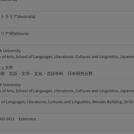
ラリア(Australia)
ア州(Victoria)
 University
y of Arts, School of Languages, Literatures, Cultures and Linguistics, Japane
シュ大学
学部 言語・文学・文化・言語学科 日本研究分野
 University
y of Arts, School of Languages, Literatures, Cultures and Linguistics, Japane
 of Languages, Literatures, Cultures and Linguistics, Menzies Building, 20 C
9902-6011 Extension：