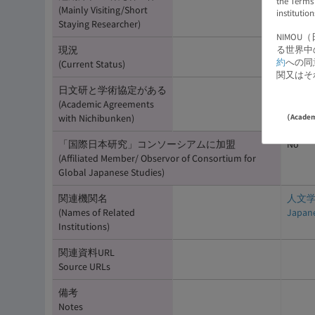
the Terms
(Mainly Visiting/Short
institutio
Staying Researcher)
NIMO
現況
活動中(A
る世界中
約
への同
(Current Status)
関又はそ
日文研と学術協定がある
No
(Academic Agreements
with Nichibunken)
（Academic
「国際日本研究」コンソーシアムに加盟
No
(Affiliated Member/ Observor of Consortium for
Global Japanese Studies)
関連機関名
人文学部 
(Names of Related
Japane
Institutions)
関連資料URL
Source URLs
備考
Notes