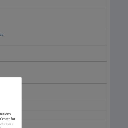
es
tutions
Center for
e to read