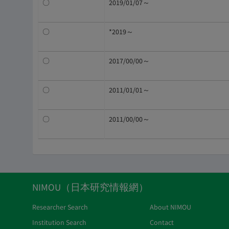
〇
2019/01/07～
〇
*2019～
〇
2017/00/00～
〇
2011/01/01～
〇
2011/00/00～
NIMOU（日本研究情報網）
Researcher Search
About NIMOU
Institution Search
Contact