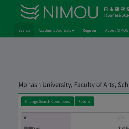
Search
Academic Journals
Register
About NIMOU
Monash University, Faculty of Arts, Sc
Change Search Conditions
Return
ID
8053
地理区分
大洋州(